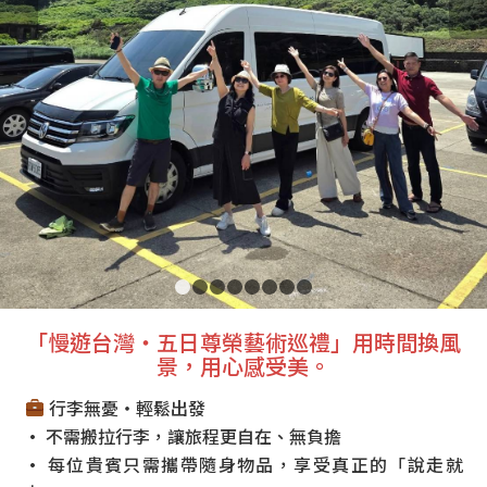
1
2
3
4
5
6
7
8
「慢遊台灣・五日尊榮藝術巡禮」用時間換風
景，用心感受美。
行李無憂・輕鬆出發
• 不需搬拉行李，讓旅程更自在、無負擔
• 每位貴賓只需攜帶隨身物品，享受真正的「說走就