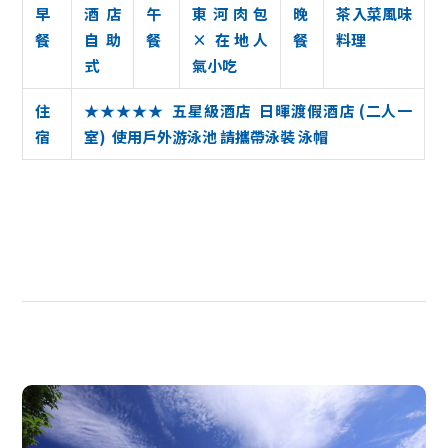
早
酒店
午
東河肉包
晚
茶入菜風味
餐
自助
餐
× 在地人
餐
料理
式
氣小吃
住
★★★★★ 五星級酒店 日暉渡假酒店 (二人一
宿
室) 使用戶外游泳池 請攜帶泳裝 泳帽