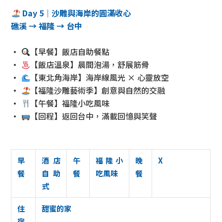
Day 5｜沙雕與海岸的圓滿收心
礁溪 → 福隆 → 台中
•
【早餐】飯店自助餐點
•
【飯店溫泉】晨間泡湯，舒展筋骨
•
【東北角海岸】海岸線風光 × 心靈放空
•
【福隆沙雕藝術季】創意與自然的交融
•
【午餐】福隆小吃風味
•
【回程】返回台中，滿載回憶與笑聲
早
酒店
午
福隆小
晚
X
餐
自助
餐
吃風味
餐
式
住
甜蜜的家
宿