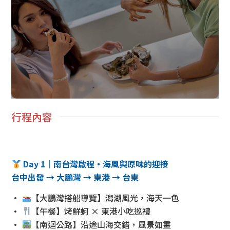
行程內容
Day 1｜南台灣啟程・海風與原味的迎接
台中出發 → 大鵬灣 → 東港 → 台東
•
【大鵬灣搭船導覽】潟湖風光，海天一色
•
【午餐】烤鮮蚵 × 東港小吃巡禮
•
【南迴公路】沿途山海交錯，風景如畫