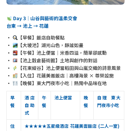
Day 3｜山谷與藝術的溫柔交會
台東 → 池上 → 花蓮
•
【早餐】飯店自助餐點
•
【大坡池】湖光山色，靜謐如畫
•
【午餐】池上便當｜米香四溢，簡單卻感動
•
【池上穀倉藝術館】土地與創作的對話
•
【花東縱谷】池上便當稻田與山嵐交織的詩意風景
•
【入住】花蓮美崙飯店｜高樓海景 × 尊榮設施
•
【晚餐】東大門夜市小吃｜熱鬧中品味在地
早
酒店
午
池上便當
晚
自理 東大
餐
自助
餐
餐
門夜市小吃
式
住
★★★★★五星級酒店 花蓮美崙飯店 (二人一室)