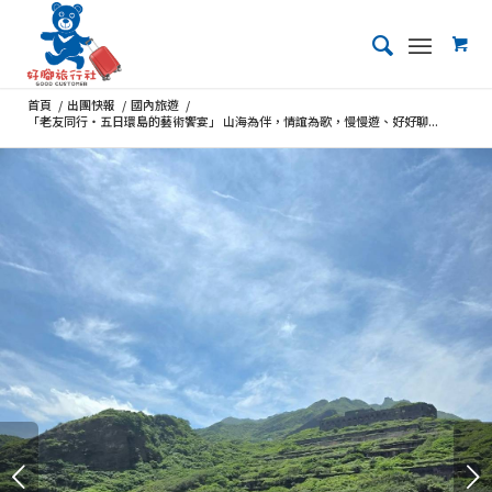
首頁
/
出團快報
/
國內旅遊
/
「老友同行・五日環島的藝術饗宴」 山海為伴，情誼為歌，慢慢遊、好好聊...
下一頁