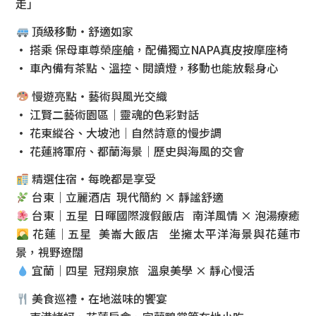
走」
頂級移動・舒適如家
• 搭乘 保母車尊榮座艙，配備獨立NAPA真皮按摩座椅
• 車內備有茶點、溫控、閱讀燈，移動也能放鬆身心
慢遊亮點・藝術與風光交織
• 江賢二藝術園區｜靈魂的色彩對話
• 花東縱谷、大坡池｜自然詩意的慢步調
• 花蓮將軍府、都蘭海景｜歷史與海風的交會
精選住宿・每晚都是享受
台東｜立麗酒店 現代簡約 × 靜謐舒適
台東｜五星 日暉國際渡假飯店 南洋風情 × 泡湯療癒
花蓮｜五星 美崙大飯店 坐擁太平洋海景與花蓮市
景，視野遼闊
宜蘭｜四星 冠翔泉旅 溫泉美學 × 靜心慢活
美食巡禮・在地滋味的饗宴