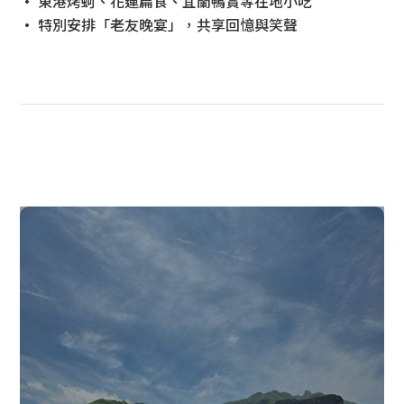
• 東港烤蚵、花蓮扁食、宜蘭鴨賞等在地小吃
• 特別安排「老友晚宴」，共享回憶與笑聲